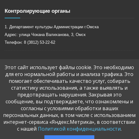
Контролирующие органы
1. Департамент культуры Администрации г.Омска
Адрес: улица Чокана Валиханова, 3, Омск
Телефон: 8 (3812) 53-22-62
2. Министерство культуры Омской области
Этот сайт использует файлы cookie. Это необходимо
для его нормальной работы и анализа трафика. Это
Адрес: г.Омск, ул. Гагарина, д.22
помогает обеспечивать качество услуг, собирать
Телефон: 8 (3812) 20-06-27
статистику использования, а также выявлять и
mail@mincult.omskportal.ru
предотвращать нарушения. Закрывая это
сообщение, вы подтверждаете, что ознакомлены и
согласны с условиями обработки ваших
Вконтакте
персональных данных, в том числе с использованием
интернет-сервиса «Яндекс.Метрика», в соответствии
с нашей
Политикой конфиденциальности
.