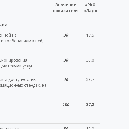
Значение
«РКО
показателя
«Лад»
ции
енной на
30
17,5
и требованиям к ней,
кционирования
30
30,0
учателями услуг
ой и доступностью
40
39,7
мационных стендах, на
100
87,2
ения услуг
30
12,0