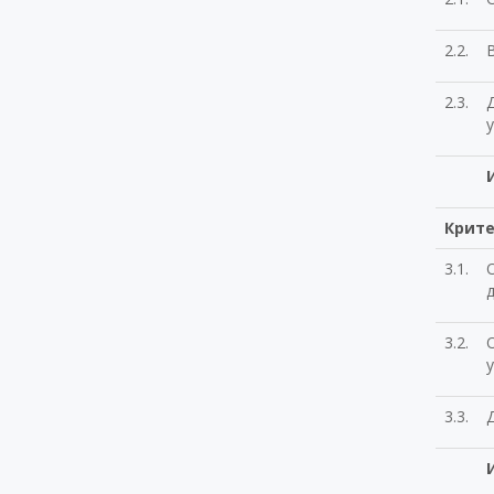
2.2.
2.3.
у
Крите
3.1.
3.2.
у
3.3.