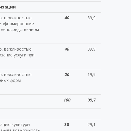
низации
ю, вежливостью
40
39,9
 информирование
и непосредственном
ю, вежливостью
40
39,9
зание услуги при
ю, вежливостью
20
19,9
онных форм
100
99,7
зацию культуры
30
29,1
ы была возможность