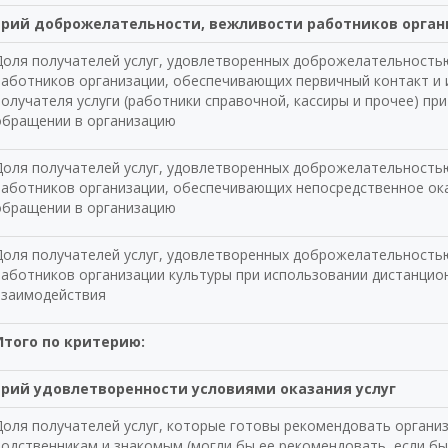
рий доброжелательности, вежливости работников орга
Доля получателей услуг, удовлетворенных доброжелательность
работников организации, обеспечивающих первичный контакт и
олучателя услуги (работники справочной, кассиры и прочее) пр
обращении в организацию
Доля получателей услуг, удовлетворенных доброжелательность
работников организации, обеспечивающих непосредственное ока
обращении в организацию
Доля получателей услуг, удовлетворенных доброжелательность
работников организации культуры при использовании дистанци
взаимодействия
Итого по критерию:
рий удовлетворенности условиями оказания услуг
Доля получателей услуг, которые готовы рекомендовать органи
родственникам и знакомым (могли бы ее рекомендовать, если б