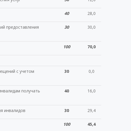
40
28,0
вий предоставления
30
30,0
100
70,0
мещений с учетом
30
0,0
инвалидам получать
40
16,0
ля инвалидов
30
29,4
100
45,4