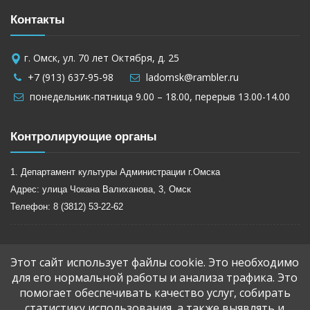
Контакты
г. Омск, ул. 70 лет Октября, д. 25
+7 (913) 637-95-98
ladomsk@rambler.ru
понедельник-пятница 9.00 – 18.00, перерыв 13.00-14.00
Контролирующие органы
1. Департамент культуры Администрации г.Омска
Адрес: улица Чокана Валиханова, 3, Омск
Телефон: 8 (3812) 53-22-62
2. Министерство культуры Омской области
Этот сайт использует файлы cookie. Это необходимо
для его нормальной работы и анализа трафика. Это
Адрес: г.Омск, ул. Гагарина, д.22
помогает обеспечивать качество услуг, собирать
Телефон: 8 (3812) 20-06-27
статистику использования, а также выявлять и